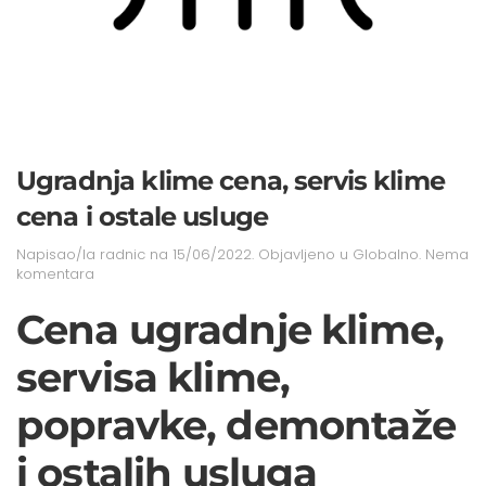
Ugradnja klime cena, servis klime
cena i ostale usluge
Napisao/la
radnic
na
15/06/2022
. Objavljeno u
Globalno
.
Nema
na
komentara
Ugradnja
klime
Cena ugradnje klime,
cena,
servis
servisa klime,
klime
cena
i
popravke, demontaže
ostale
usluge
i ostalih usluga