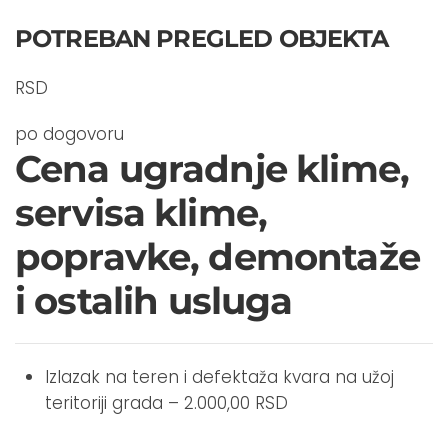
POTREBAN PREGLED OBJEKTA
RSD
po dogovoru
Cena ugradnje klime,
servisa klime,
popravke, demontaže
i ostalih usluga
Izlazak na teren i defektaža kvara na užoj
teritoriji grada – 2.000,00 RSD