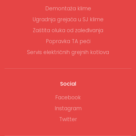
Demontaža klime
Ugradnja grejača u SJ klime
Zaštita oluka od zaleđivanja
Popravka TA peći
Servis električnih grejnih kotlova
Social
Facebook
Instagram
Twitter