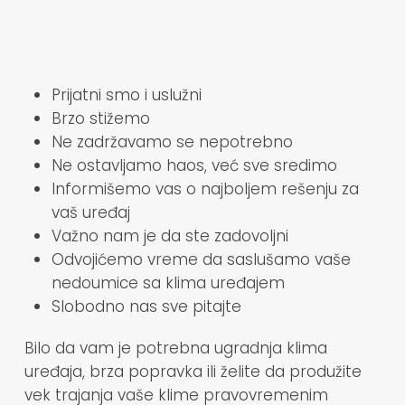
Prijatni smo i uslužni
Brzo stižemo
Ne zadržavamo se nepotrebno
Ne ostavljamo haos, već sve sredimo
Informišemo vas o najboljem rešenju za
vaš uređaj
Važno nam je da ste zadovoljni
Odvojićemo vreme da saslušamo vaše
nedoumice sa klima uređajem
Slobodno nas sve pitajte
Bilo da vam je potrebna ugradnja klima
uređaja, brza popravka ili želite da produžite
vek trajanja vaše klime pravovremenim