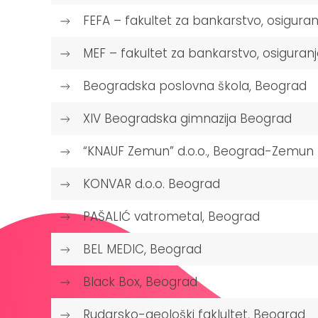
FEFA – fakultet za bankarstvo, osiguranj
MEF – fakultet za bankarstvo, osiguranje
Beogradska poslovna škola, Beograd
XIV Beogradska gimnazija Beograd
“KNAUF Zemun” d.o.o., Beograd-Zemun
KONVAR d.o.o. Beograd
PAŠALIĆ vatrometal, Beograd
BEL MEDIC, Beograd
Black Box, Beograd
Rudarsko-geološki faklultet, Beograd