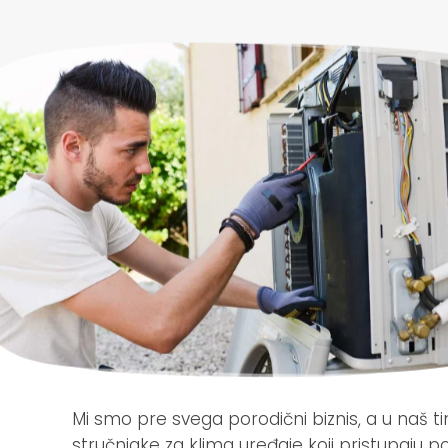
Naš tim
Mi smo pre svega porodični biznis, a u naš t
stručnjake za klima uređaje koji pristupaju p