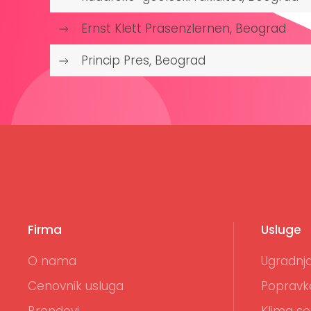
Ernst Klett Präsenzlernen, Beograd
Princip Pres, Beograd
Firma
Usluge
O nama
Ugradnja
Cenovnik usluga
Popravk
Brendovi
Klima se