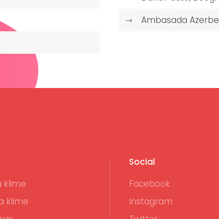
Ambasada Azerbej
Social
 klime
Facebook
a klime
Instagram
rvis
Twitter