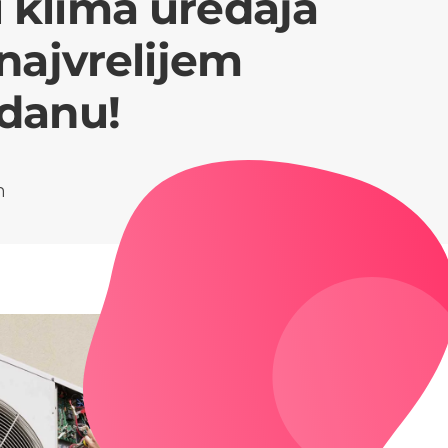
 klima uređaja
 najvrelijem
 danu!
m