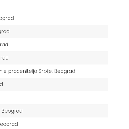
eograd
grad
grad
grad
je procenitelja Srbije, Beograd
ad
, Beograd
Beograd