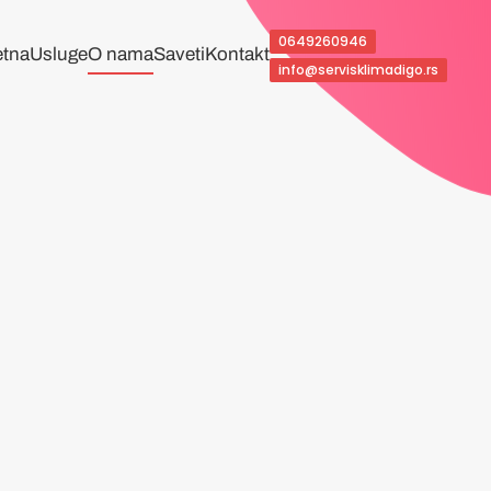
0649260946
tna
Usluge
O nama
Saveti
Kontakt
info@servisklimadigo.rs