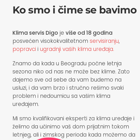
Ko smo i čime se bavimo
Klima servis Digo
je
više od 18 godina
posvećen visokokvalitetnom
servisiranju
,
popravci
i
ugradnji vaših klima uređaja.
Znamo da kada u Beogradu počne letnja
sezona niko od nas ne može bez klime. Zato
dajemo sve od sebe da vam budemo na
usluzi, i da vam brzo i stručno rešimo svaki
problem i nedoumicu sa vašim klima
uređajem.
Mi smo kvalifikovani eksperti za klima uređaje i
želimo da učinimo vaš dom prijatnim tokom
letnjeg, ali i zimskog perioda kada možemo da