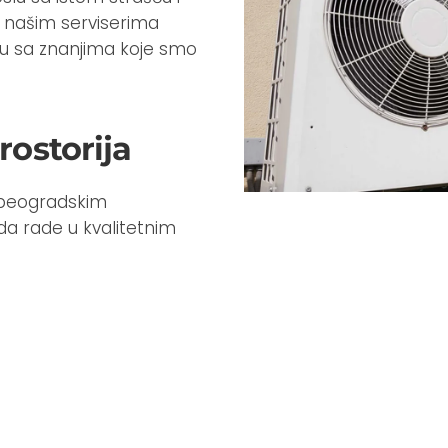
 našim serviserima
u sa znanjima koje smo
rostorija
 beogradskim
da rade u kvalitetnim