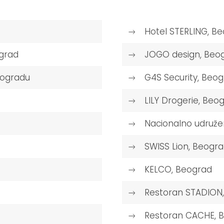
Hotel STERLING, B
grad
JOGO design, Beo
eogradu
G4S Security, Beo
LILY Drogerie, Beo
Nacionalno udružen
SWISS Lion, Beogr
KELCO, Beograd
Restoran STADION
Restoran CACHE, 