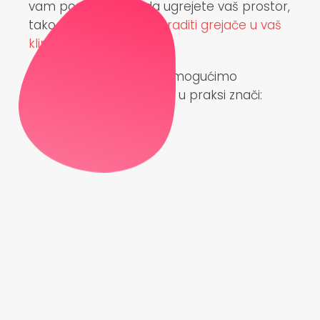
vam pomognemo da ugrejete vaš prostor,
tako što ćemo vam
ugraditi grejače u vaš
klima uređaj.
Naša misija je da vam omogućimo
besprekornu uslugu. Što u praksi znači: