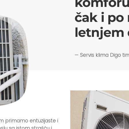
komforu
čak i po
letnjem
— Servis klima Digo ti
im primamo entuzijaste i
oslu sa istom strašću i